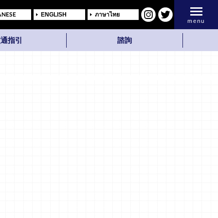
ANESE
ENGLISH
ภาษาไทย
menu
交通指引
諮詢