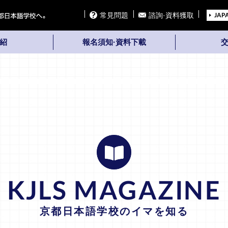
常見問題
諮詢·資料獲取
JAP
紹
報名須知·資料下載
KJLS MAGAZINE
京都日本語学校のイマを知る