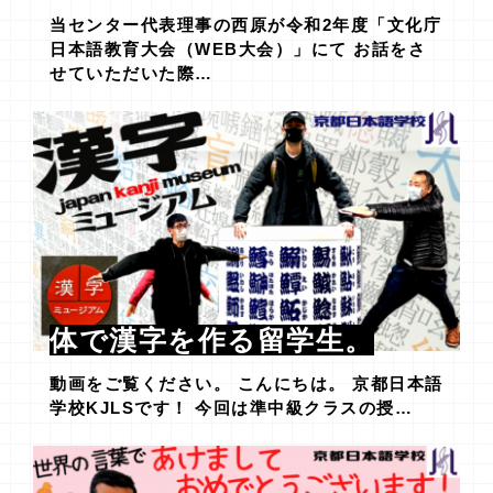
当センター代表理事の西原が令和2年度「文化庁
日本語教育大会（WEB大会）」にて お話をさ
せていただいた際…
体で漢字を作る留学生。
動画をご覧ください。 こんにちは。 京都日本語
学校KJLSです！ 今回は準中級クラスの授…