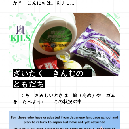
か？ こんにちは。ＫＪＬ…
ざいたく きんむの
ともだち
↑ くち さみしいときは 飴（あめ）や ガム
を たべよう♪ この状況の中…