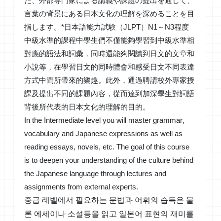
た、外部専門家による講義や課題の提出を通して、
言葉の背景にある日本文化の理解を深めることを目
指します。*日本語能力試験（JLPT）N1～N3程度
中級水準的課程中學生們不僅能夠學習到中級水準相
對應的語法和詞彙，同時還能夠閱讀到日文的文章和
小說等，在學習日文的同時體會和感受日文不同表達
方式中間所帶來的樂趣。此外，通過聘請校外專家授
課及提出不同的課題內容，從而達到加深學生對詞語
背後所代表的日本文化的理解的目的。
In the Intermediate level you will master grammar,
vocabulary and Japanese expressions as well as
reading essays, novels, etc. The goal of this course
is to deepen your understanding of the culture behind
the Japanese language through lectures and
assignments from external experts.
중급 레벨에서 필요하는 문법과 어휘의 습득은 물
론 에세이나 소설등을 읽고 일본어 표현의 재미를