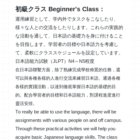
初級クラス Beginner's Class：
運用練習として、学内外でタスクをこなしたり、
様々な人との交流をしたりします。これらの実践的
な活動を通して、日本語の基礎力を身に付けること
を目指します。学習者の目標や日本語力を考慮し
て、柔軟にクラススケジュールを設定しています。
日本語能力試験（JLPT）N4～N5程度
在日本語聯繫方面，除了熟練完成學校佈置的任務，還
可以與各種各樣的人進行交流來練習日本語。通過各種
各樣的實踐活動，以達到徹底掌握日本語的基礎的目
的。配合學習者的目標和日本語能力，
對課程進度進行
靈活安排。
To really be able to use the language, there will be
assignments with various people on and off campus.
Through these practical activities we will help you
acquire basic Japanese language skills. The class