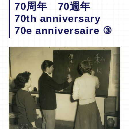
70周年 70週年
70th anniversary
70e anniversaire ③