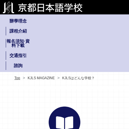
辦學理念
課程介紹
報名須知·資
料下載
交通指引
諮詢
Top
KJLS MAGAZINE
KJLSはどんな学校？