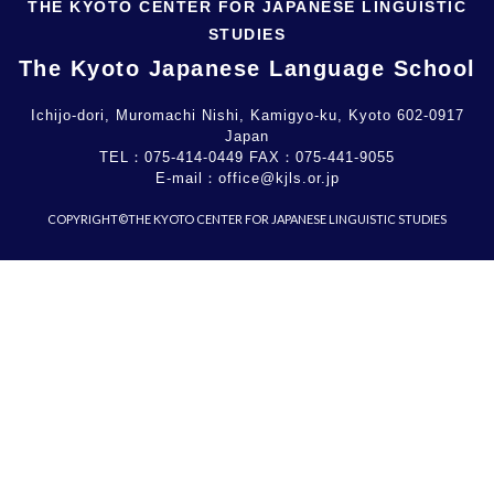
THE KYOTO CENTER FOR JAPANESE LINGUISTIC
STUDIES
The Kyoto Japanese Language School
Ichijo-dori, Muromachi Nishi, Kamigyo-ku, Kyoto 602-0917
Japan
TEL：
075-414-0449
FAX：
075-441-9055
E-mail：
office@kjls.or.jp
COPYRIGHT©THE KYOTO CENTER FOR JAPANESE LINGUISTIC STUDIES