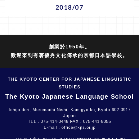
2018/07
創業於1950年。
歡迎來到有著優秀文化傳承的京都日本語學校。
THE KYOTO CENTER FOR JAPANESE LINGUISTIC
STUDIES
The Kyoto Japanese Language School
Ichijo-dori, Muromachi Nishi, Kamigyo-ku, Kyoto 602-0917
Japan
TEL：
075-414-0449
FAX：
075-441-9055
E-mail：
office@kjls.or.jp
COPYRIGHT©THE KYOTO CENTER FOR JAPANESE LINGUISTIC STUDIES