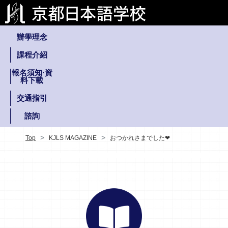
辦學理念
課程介紹
報名須知·資
料下載
交通指引
諮詢
Top
KJLS MAGAZINE
おつかれさまでした❤