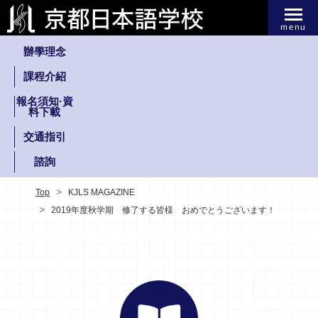
menu
辦學理念
課程介紹
報名須知·資
料下載
交通指引
諮詢
Top
KJLS MAGAZINE
2019年度秋学期 修了する皆様 おめでとうございます！