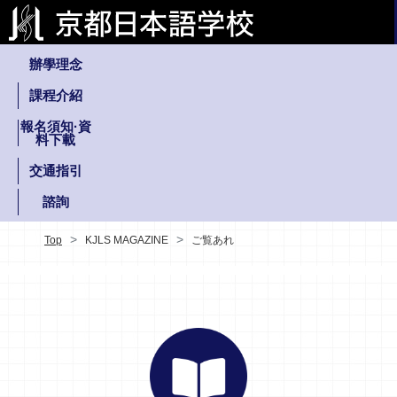
辦學理念
課程介紹
報名須知·資
料下載
交通指引
諮詢
Top
KJLS MAGAZINE
ご覧あれ