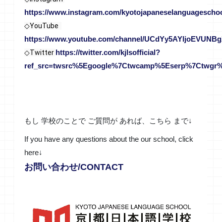
https://www.instagram.com/kyotojapaneselanguageschoo
◇YouTube  
https://www.youtube.com/channel/UCdYy5AYljoEVUNB
https://twitter.com/kjlsofficial?
◇Twitter 
ref_src=twsrc%5Egoogle%7Ctwcamp%5Eserp%7Ctwgr%
もし 学校のことで ご質問が あれば、こちら まで↓
If you have any questions about the our school, click
here↓
お問い合わせ/CONTACT