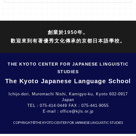
創業於1950年。
歡迎來到有著優秀文化傳承的京都日本語學校。
THE KYOTO CENTER FOR JAPANESE LINGUISTIC
STUDIES
The Kyoto Japanese Language School
Ichijo-dori, Muromachi Nishi, Kamigyo-ku, Kyoto 602-0917
Japan
TEL：
075-414-0449
FAX：
075-441-9055
E-mail：
office@kjls.or.jp
COPYRIGHT©THE KYOTO CENTER FOR JAPANESE LINGUISTIC STUDIES