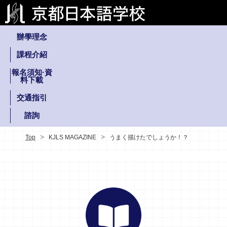
辦學理念
課程介紹
報名須知·資
料下載
交通指引
諮詢
Top
KJLS MAGAZINE
うまく描けたでしょうか！？