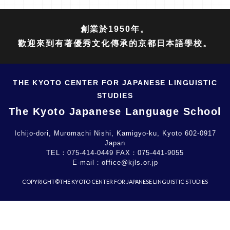
創業於1950年。
歡迎來到有著優秀文化傳承的京都日本語學校。
THE KYOTO CENTER FOR JAPANESE LINGUISTIC
STUDIES
The Kyoto Japanese Language School
Ichijo-dori, Muromachi Nishi, Kamigyo-ku, Kyoto 602-0917
Japan
TEL：
075-414-0449
FAX：
075-441-9055
E-mail：
office@kjls.or.jp
COPYRIGHT©THE KYOTO CENTER FOR JAPANESE LINGUISTIC STUDIES