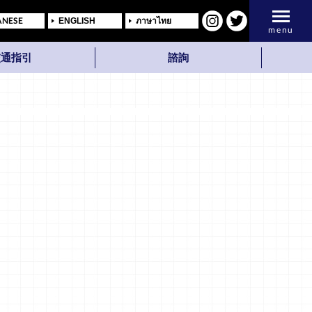
ANESE
ENGLISH
ภาษาไทย
menu
交通指引
諮詢