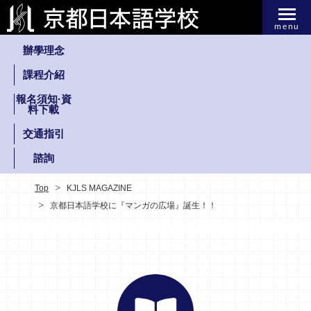
menu
辦學理念
課程介紹
報名須知·資
料下載
交通指引
諮詢
Top
KJLS MAGAZINE
京都日本語学校に『マンガの広場』誕生！！