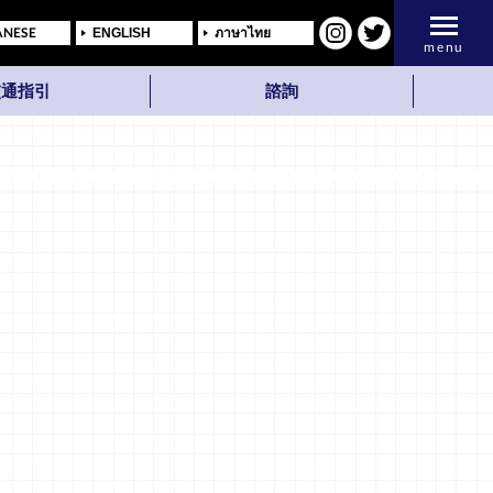
ANESE
ENGLISH
ภาษาไทย
menu
交通指引
諮詢