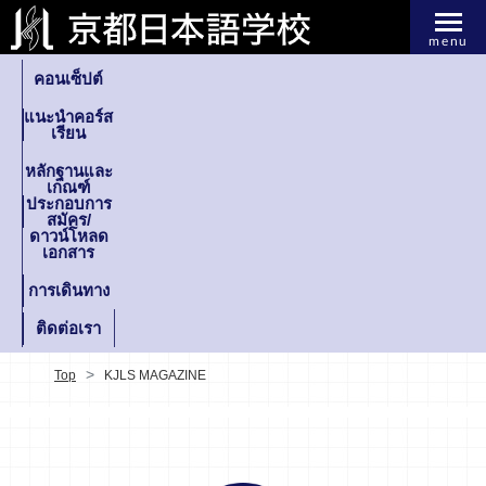
menu
คอนเซ็ปต์
แนะนำคอร์ส
เรียน
หลักฐานและ
เกณฑ์
ประกอบการ
สมัคร/
ดาวน์โหลด
เอกสาร
การเดินทาง
ติดต่อเรา
Top
KJLS MAGAZINE