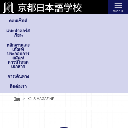
menu
คอนเซ็ปต์
แนะนำคอร์ส
เรียน
หลักฐานและ
เกณฑ์
ประกอบการ
สมัคร/
ดาวน์โหลด
เอกสาร
การเดินทาง
ติดต่อเรา
Top
KJLS MAGAZINE