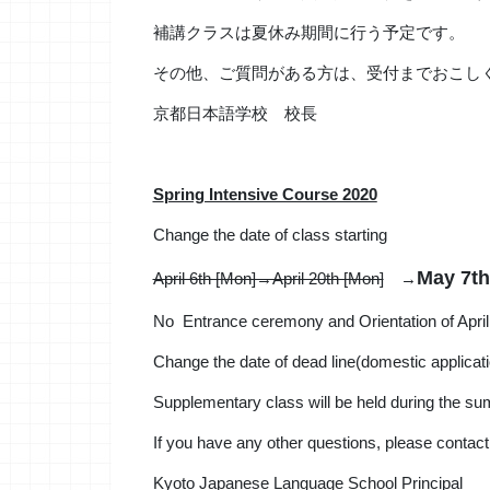
補講クラスは夏休み期間に行う予定です。
その他、ご質問がある方は、受付までおこし
京都日本語学校 校長
S
pring Intensive Course 2020
Change the date of class starting
May 7th
April 6th [Mon]→April 20th [Mon]
→
No Entrance ceremony and Orientation of April 3
Change the date of dead line(domestic applicat
Supplementary class will be held during the s
If you have any other questions, please contact 
Kyoto Japanese Language School Principal