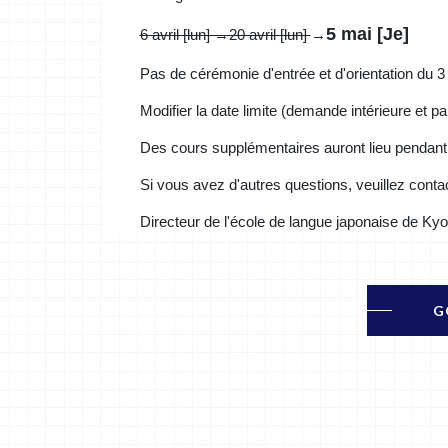
5 mai [Je]
6 avril [lun] →20 avril [lun]
→
Pas de cérémonie d'entrée et d'orientation du 3 
Modifier la date limite (demande intérieure et pai
Des cours supplémentaires auront lieu pendant
Si vous avez d'autres questions, veuillez contac
Directeur de l'école de langue japonaise de K
G