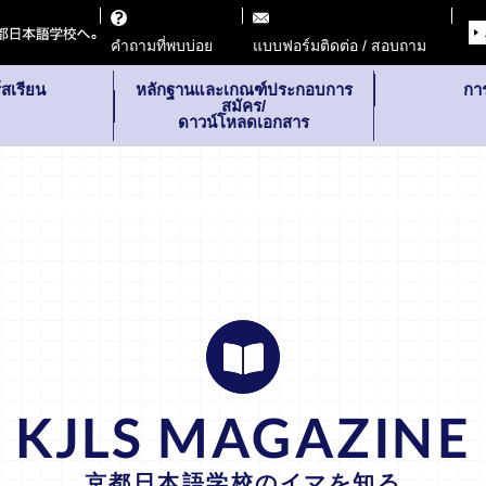
คำถามที่พบบ่อย
แบบฟอร์มติดต่อ / สอบถาม
สเรียน
หลักฐานและเกณฑ์ประกอบการ
กา
สมัคร/
ดาวน์โหลดเอกสาร
KJLS MAGAZINE
京都日本語学校のイマを知る