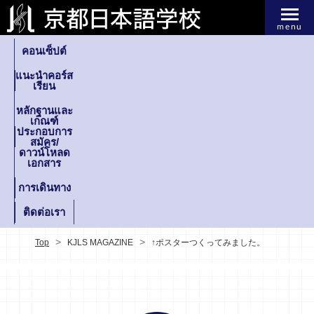
menu
คอนเซ็ปต์
แนะนำคอร์ส
เรียน
หลักฐานและ
เกณฑ์
ประกอบการ
สมัคร/
ดาวน์โหลด
เอกสาร
การเดินทาง
ติดต่อเรา
Top
KJLS MAGAZINE
↑ポスターつくってみました。