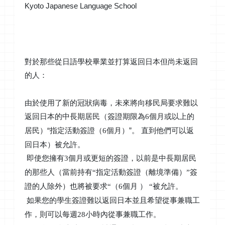
Kyoto Japanese Language School
對於那些從日語學校畢業並打算返回日本但尚未返回
的人：
由於使用了新的冠狀病毒，未來將向移民局要求難以
返回日本的中長期居民（簽證期限為
個月或以上的
6
居民）“指定活動簽證（
個月）”。
直到他們可以返
6
回日本）被允許。
即使您擁有
3
個月或更短的簽證，以前是中長期居民
的那些人（當前持有“指定活動簽證（離境準備）”簽
證的人除外）也將被要求“（
6
個月
）
“
被允許。
如果您的學生簽證難以返回日本並且希望從事兼職工
作，則可以每週
28
小時
內
從事兼職工作。