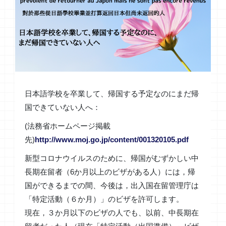
日本語学校を卒業して、帰国する予定なのにまだ帰
国できていな
い人へ：
(法務省ホームページ掲載
先)
http://www.moj.go.jp/content/
001320105.pdf
新型コロナウイルスのために、帰国がむずかしい中
長期在留者（6
か月以上のビザがある人）には，帰
国ができるまでの間、今後は，
出入国在留管理庁は
「特定活動（６か月）」のビザを許可します。
現在，３か月以下のビザの人でも、以前、中長期在