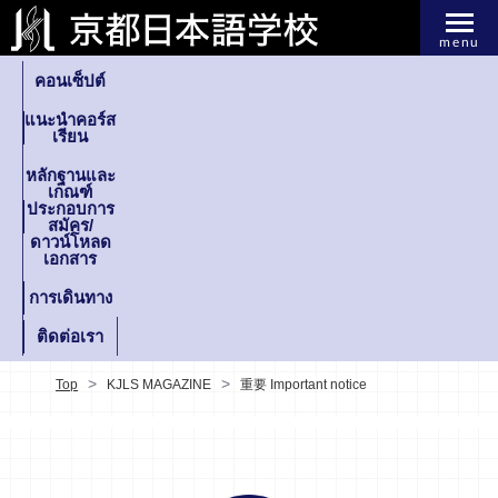
menu
คอนเซ็ปต์
แนะนำคอร์ส
เรียน
หลักฐานและ
เกณฑ์
ประกอบการ
สมัคร/
ดาวน์โหลด
เอกสาร
การเดินทาง
ติดต่อเรา
Top
KJLS MAGAZINE
重要 Important notice