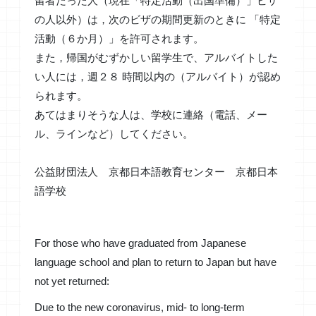
留者だった人（
現在「特定活動（出国準備）」ビザ
の人以外）は，次のビザの期間
更新のときに 「特定
活動（６か月）」を許可されます。
また，帰国がむずかしい留学生で、アルバイトした
い人には，週２
８ 時間以内の（アルバイト）が認め
られます。
あてはまりそうな人は、学校に連絡（電話、メー
ル、ラインなど）
してください。
公益財団法人 京都日本語教育センター 京都日本
語学校
For those who have graduated from Japanese
language school and plan to return to Japan but have
not yet returned:
Due to the new coronavirus, mid- to long-term