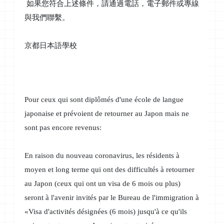
如果您符合上述條件，請通過電話，電子郵件或專線
與我們聯繫。
京都日本語學校
Pour ceux qui sont diplômés d'une école de langue
japonaise et prévoient de retourner au Japon mais ne
sont pas encore revenus:
En raison du nouveau coronavirus, les résidents à
moyen et long terme qui
ont des difficultés à retourner
au Japon (ceux qui ont un visa de 6 mois ou plus)
seront à l'avenir invités par le Bureau de l'immigration à
«Visa d'activités désignées (6 mois) jusqu'à ce qu'ils