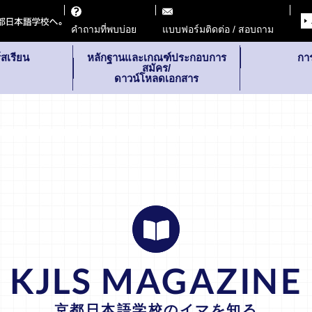
คำถามที่พบบ่อย
แบบฟอร์มติดต่อ / สอบถาม
สเรียน
หลักฐานและเกณฑ์ประกอบการ
กา
สมัคร/
ดาวน์โหลดเอกสาร
KJLS MAGAZINE
京都日本語学校のイマを知る