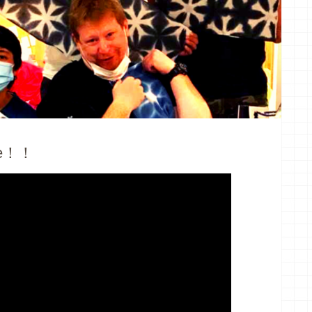
ere！！