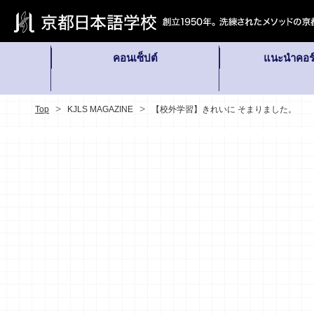
คอนเซ็ปต์
แนะนำคอร์
Top
KJLS MAGAZINE
【校外学習】きれいに そまりました。