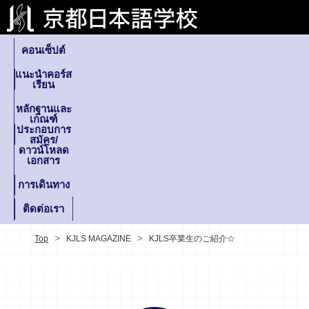
คอนเซ็ปต์
แนะนำคอร์ส
เรียน
หลักฐานและ
เกณฑ์
ประกอบการ
สมัคร/
ดาวน์โหลด
เอกสาร
การเดินทาง
ติดต่อเรา
Top
KJLS MAGAZINE
KJLS卒業生のご紹介☆