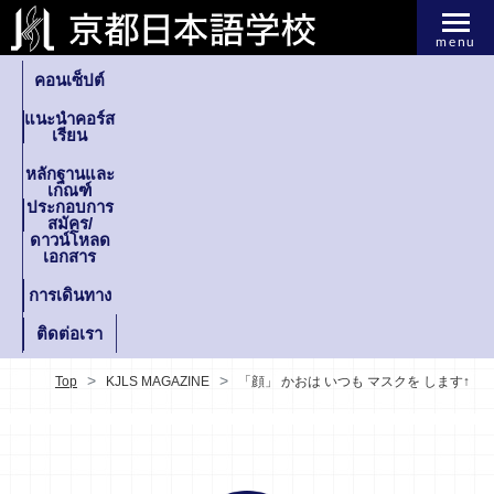
menu
คอนเซ็ปต์
แนะนำคอร์ส
เรียน
หลักฐานและ
เกณฑ์
ประกอบการ
สมัคร/
ดาวน์โหลด
เอกสาร
การเดินทาง
ติดต่อเรา
Top
KJLS MAGAZINE
「顔」 かおは いつも マスクを します↑