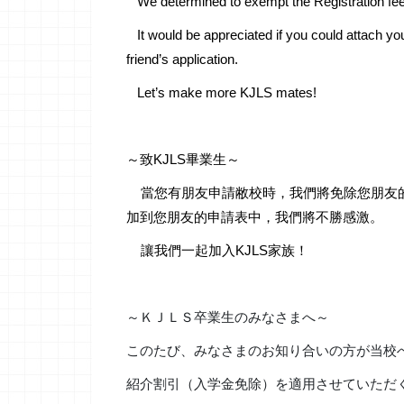
We determined to exempt the Registration fee 
It would be appreciated if you could attach your 
friend’s application.
Let’s make more KJLS mates!
～致KJLS畢業生～
當您有朋友申請敝校時，我們將免除您朋友的入
加到您朋友的申請表中，我們將不勝感激。
讓我們一起加入KJLS家族！
～ＫＪＬＳ卒業生のみなさまへ～
このたび、みなさまのお知り合いの方が当校
紹介割引（入学金免除）を適用させていただ