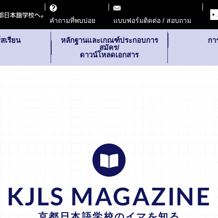
คำถามที่พบบ่อย
แบบฟอร์มติดต่อ / สอบถาม
สเรียน
หลักฐานและเกณฑ์ประกอบการ
กา
สมัคร/
ดาวน์โหลดเอกสาร
KJLS MAGAZINE
京都日本語学校のイマを知る