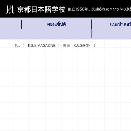
คอนเซ็ปต์
แนะนำคอร์
Top
KJLS MAGAZINE
謝謝！KJLS畢業生！！