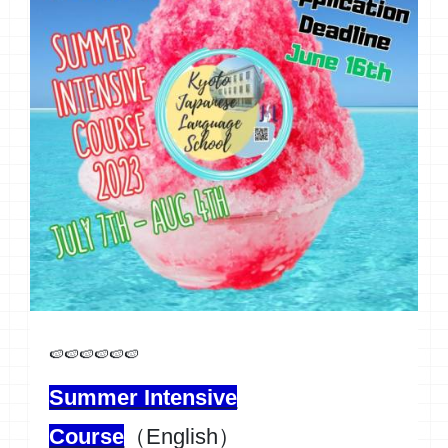
🍉🍉🍉🍉🍉🍉
Summer Intensive
Course
（English）