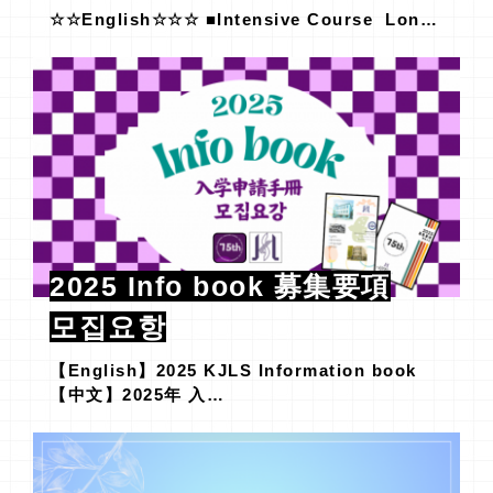
☆☆English☆☆☆ ■Intensive Course Lon…
2025 Info book 募集要項
모집요항
【English】2025 KJLS Information book
【中文】2025年 入…