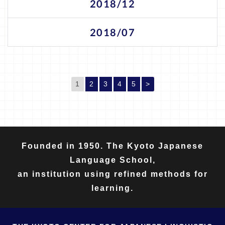
2018/12
2018/07
1
(現位置)
2
3
4
5
>
Founded in 1950. The Kyoto Japanese
Language School,
an institution using refined methods for
learning.