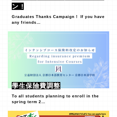
ン !
Graduates Thanks Campaign！ If you have
any friends…
學生保險費調整
To all students planning to enroll in the
spring term 2…