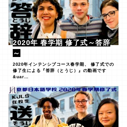
2020年 春学期 修了式～答辞
～
2020年インテンシブコース春学期、 修了式での
修了生による『答辞（とうじ）』の動画です
&uar…