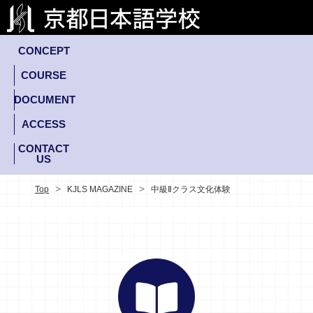
CONCEPT
COURSE
DOCUMENT
ACCESS
CONTACT
US
Top
KJLS MAGAZINE
中級Ⅱクラス文化体験