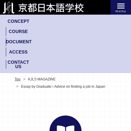
menu
CONCEPT
COURSE
DOCUMENT
ACCESS
CONTACT
US
Top
KJLS MAGAZINE
Essay by Graduate☆Advice on finding a job in Japan