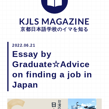
KJLS MAGAZINE
京都日本語学校のイマを知る
2022.06.21
Essay by
Graduate☆Advice
on finding a job in
Japan